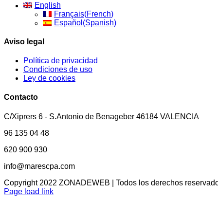
English
Français
(
French
)
Español
(
Spanish
)
Aviso legal
Política de privacidad
Condiciones de uso
Ley de cookies
Contacto
C/Xiprers 6 - S.Antonio de Benageber 46184 VALENCIA
96 135 04 48
620 900 930
info@marescpa.com
Copyright 2022 ZONADEWEB | Todos los derechos reservado
Facebook
X
Instagram
Pinterest
Page load link