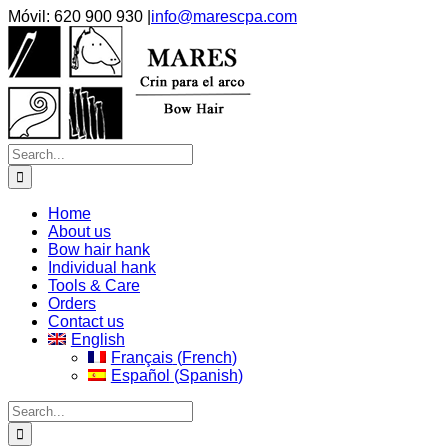
Skip
Móvil: 620 900 930
|
info@marescpa.com
to
Facebook
X
Instagram
Pinterest
content
Search
for:
Home
About us
Bow hair hank
Individual hank
Tools & Care
Orders
Contact us
English
Français
(
French
)
Español
(
Spanish
)
Search
for: