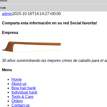
edida
0 cm
admin
2025-10-16T14:14:27+00:00
Comparta esta información en su red Social favorita!
Facebook
X
Reddit
LinkedIn
WhatsApp
Telegram
Tumblr
Pinterest
Vk
Xing
Email
Empresa
30 años suministrando las mejores crines de caballo para el a
Menu
Home
About us
Bow hair hank
Individual hank
Tools & Care
Orders
Contact us