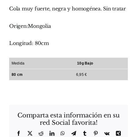
Cola muy fuerte, negra y homogénea. Sin tratar
Origen:Mongolia
Longitud: 80cm
Medida
10g Bajo
80 cm
6,95 €
Comparta esta información en su
red Social favorita!
Facebook
X
Reddit
LinkedIn
WhatsApp
Telegram
Tumblr
Pinterest
Vk
Xing