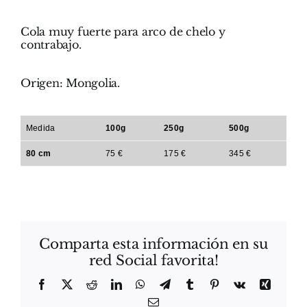
Cola muy fuerte para arco de chelo y
contrabajo.
Origen: Mongolia.
Medida
100g
250g
500g
80 cm
75 €
175 €
345 €
Comparta esta información en su
red Social favorita!
Facebook
X
Reddit
LinkedIn
WhatsApp
Telegram
Tumblr
Pinterest
Vk
Xing
Correo